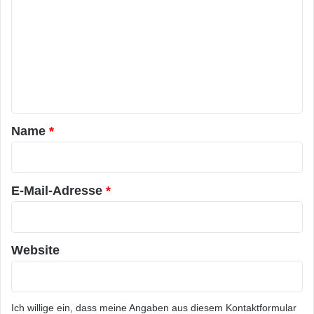
o
m
m
e
n
t
a
Name
*
r
*
E-Mail-Adresse
*
Website
Ich willige ein, dass meine Angaben aus diesem Kontaktformular