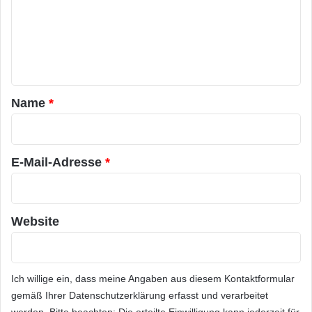
m
e
n
t
a
Name
*
r
*
E-Mail-Adresse
*
Website
Ich willige ein, dass meine Angaben aus diesem Kontaktformular
gemäß Ihrer
Datenschutzerklärung
erfasst und verarbeitet
werden. Bitte beachten: Die erteilte Einwilligung kann jederzeit für