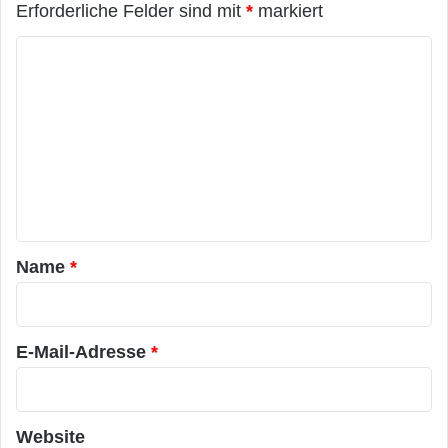
Erforderliche Felder sind mit
*
markiert
K
o
m
m
e
n
t
a
Name
*
r
*
E-Mail-Adresse
*
Website