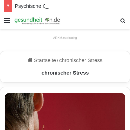
Psychische Gesundheit bei Jugendlichen
Menü
S
ARKM.marketing
Startseite
/
chronischer Stress
chronischer Stress