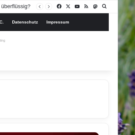
Facebook
X
YouTube
RSS
Mastodon
Suchen nach
C.
Datenschutz
Impressum
ing