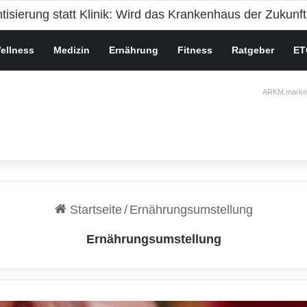
che Gesundheit bei Jugendlichen
ellness
Medizin
Ernährung
Fitness
Ratgeber
ET
ARKM.market
Startseite
/
Ernährungsumstellung
Ernährungsumstellung