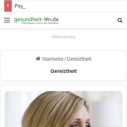
Psychische Gesundheit bei Jugendlichen
Menü
S
ARKM.marketing
Startseite
/
Gereiztheit
Gereiztheit