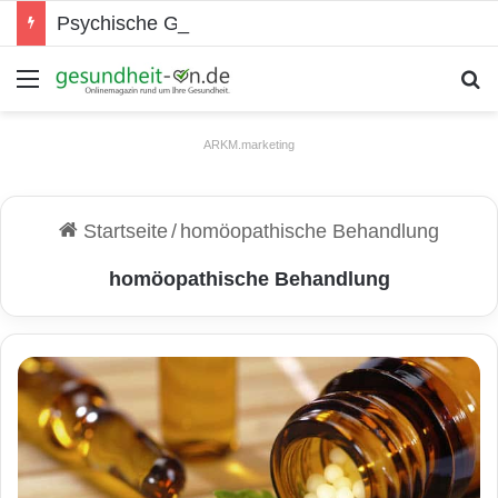
Psychische Gesundheit bei Jugendlichen
Menü
S
ARKM.marketing
Startseite
/
homöopathische Behandlung
homöopathische Behandlung