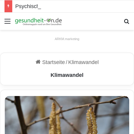
Psychische Gesundheit bei Jugendlichen
Menü
S
ARKM.marketing
Startseite
/
Klimawandel
Klimawandel