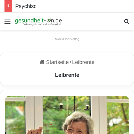
Psychische Gesundheit bei Jugendlichen
Menü
S
ARKM.marketing
Startseite
/
Leibrente
Leibrente