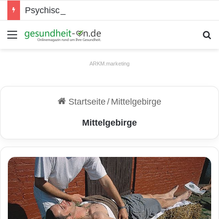
Psychische Gesundheit bei Jugendlichen
Menü
S
ARKM.marketing
Startseite
/
Mittelgebirge
Mittelgebirge