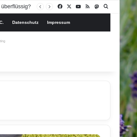
 überflüssig?
Facebook
X
YouTube
RSS
Mastodon
Suchen nach
C.
Datenschutz
Impressum
ing