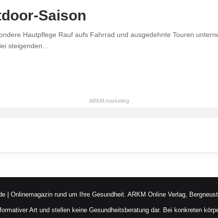
utdoor-Saison
esondere Hautpflege Rauf aufs Fahrrad und ausgedehnte Touren unter
 Bei steigenden…
ARKM.marketing
de | Onlinemagazin rund um Ihre Gesundheit.
ARKM Online Verlag, Bergneust
nformativer Art und stellen keine Gesundheitsberatung dar. Bei konkreten körpe