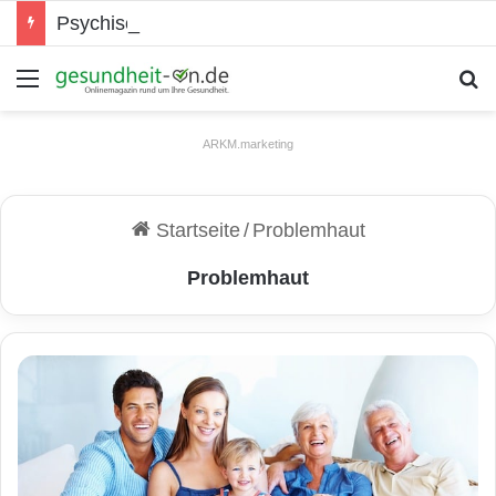
Psychische Gesundheit bei Jugendlichen
Menü
S
ARKM.marketing
Startseite
/
Problemhaut
Problemhaut