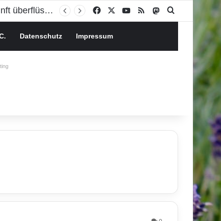
Ambulantisierung statt Klinik: Wird das Krankenhaus der Zukunft überflüssig?
Facebook
X
YouTube
RSS
Mastodon
Suchen nach
C.
Datenschutz
Impressum
ing