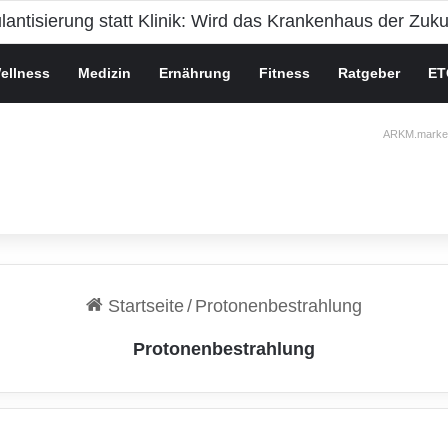
ellness
Medizin
Ernährung
Fitness
Ratgeber
ET
ARKM.market
Startseite
/
Protonenbestrahlung
Protonenbestrahlung