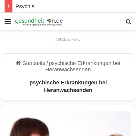
Psychische Gesundheit bei Jugendlichen
Menü
S
ARKM.marketing
Startseite
/
psychische Erkrankungen bei
Heranwachsenden
psychische Erkrankungen bei
Heranwachsenden