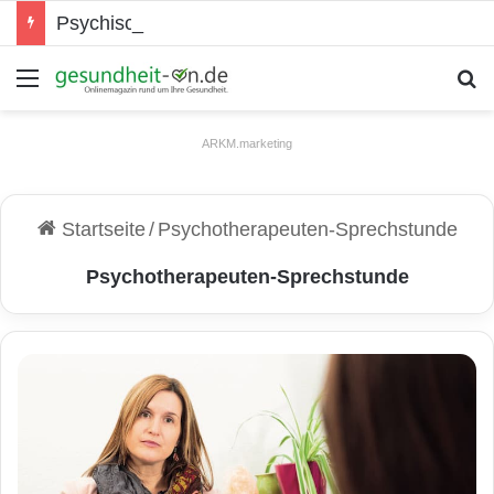
Psychische Gesundheit bei Jugendlichen
Menü
S
ARKM.marketing
Startseite
/
Psychotherapeuten-Sprechstunde
Psychotherapeuten-Sprechstunde