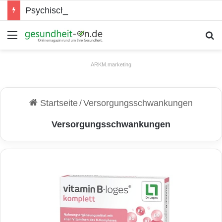
Psychische Gesundheit bei Jugendlichen
Menü
S
ARKM.marketing
Startseite
/
Versorgungsschwankungen
Versorgungsschwankungen