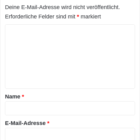
Deine E-Mail-Adresse wird nicht veröffentlicht.
Erforderliche Felder sind mit
*
markiert
K
o
m
m
e
n
t
a
Name
*
r
*
E-Mail-Adresse
*