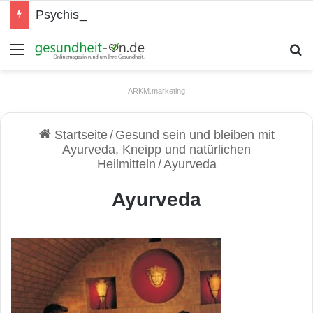
Psychische Gesundheit bei Jugendlichen
Menü
S
ARKM.marketing
Startseite
/
Gesund sein und bleiben mit
Ayurveda, Kneipp und natürlichen
Heilmitteln
/
Ayurveda
Ayurveda