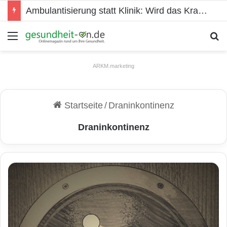
Ambulantisierung statt Klinik: Wird das Krankenhaus der Zukunft überflüssig?
Menü
S
ARKM.marketing
Startseite
/
Draninkontinenz
Draninkontinenz