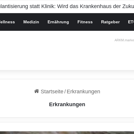
ische Gesundheit bei Jugendlichen
ellness
Medizin
Ernährung
Fitness
Ratgeber
ET
ARKM.market
Startseite
/
Erkrankungen
Erkrankungen