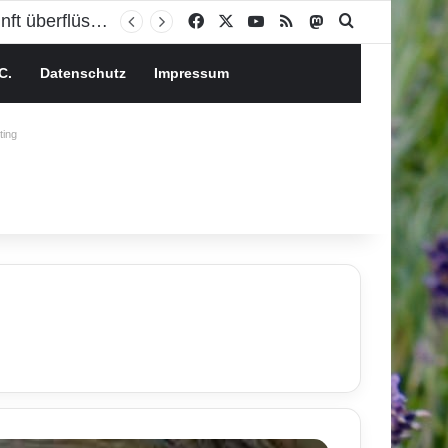
Facebook
X
YouTube
RSS
Mastodon
Suchen nach
C.
Datenschutz
Impressum
ing