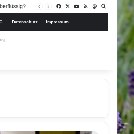
Facebook
X
YouTube
RSS
Mastodon
Suchen nach
C.
Datenschutz
Impressum
ing