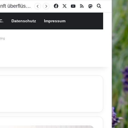
Ambulantisierung statt Klinik: Wird das Krankenhaus der Zukunft überflüssig?
Facebook
X
YouTube
RSS
Mastodon
Suchen nach
C.
Datenschutz
Impressum
ing