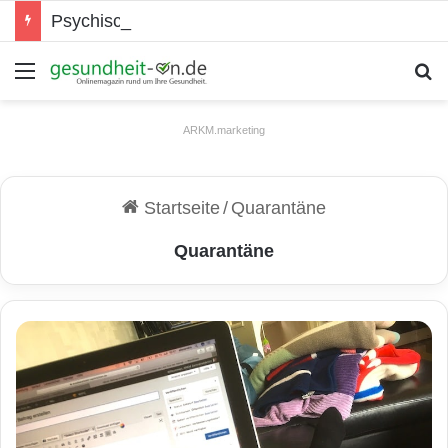
Psychische Gesundheit bei Jugendlichen
Menü
S
ARKM.marketing
Startseite
/
Quarantäne
Quarantäne