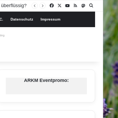
Facebook
X
YouTube
RSS
Mastodon
Suchen nach
C.
Datenschutz
Impressum
ing
ARKM Eventpromo: