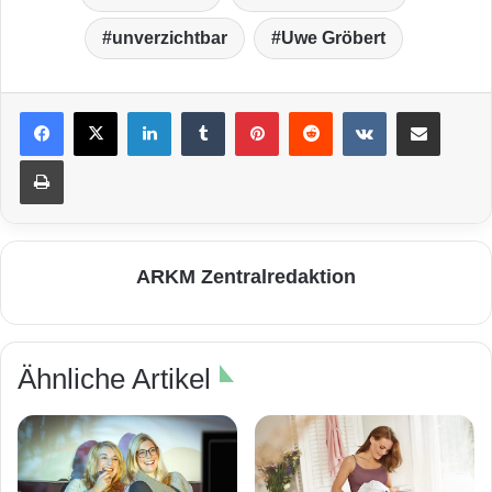
unverzichtbar
Uwe Gröbert
LinkedIn
Tumblr
Pinterest
Reddit
VKontakte
Teile per E-Mail
Drucken
ARKM Zentralredaktion
Ähnliche Artikel