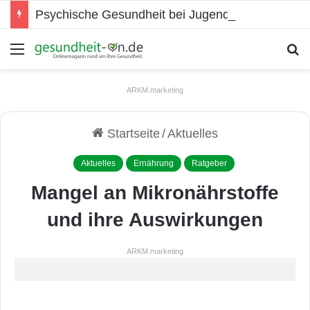
Psychische Gesundheit bei Jugendlichen
Menü
S
ARKM.marketing
Startseite
/
Aktuelles
Aktuelles
Ernährung
Ratgeber
Mangel an Mikronährstoffe
und ihre Auswirkungen
ARKM.marketing