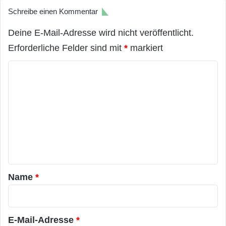
Schreibe einen Kommentar
Deine E-Mail-Adresse wird nicht veröffentlicht.
Erforderliche Felder sind mit
*
markiert
K
o
m
m
e
n
t
a
Name
*
r
*
E-Mail-Adresse
*