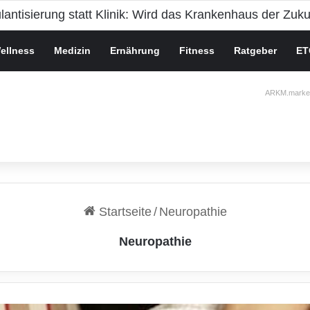
ische Gesundheit bei Jugendlichen
ellness
Medizin
Ernährung
Fitness
Ratgeber
ET
ARKM.market
Startseite
/
Neuropathie
Neuropathie