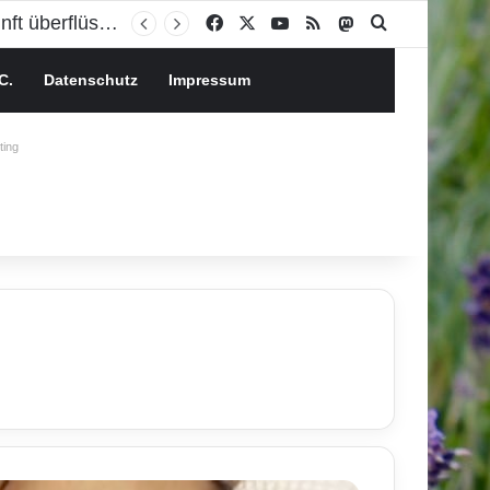
Facebook
X
YouTube
RSS
Mastodon
Suchen nach
C.
Datenschutz
Impressum
ing