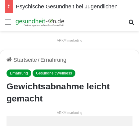
Psychische Gesundheit bei Jugendlichen
Menü
S
ARKM.marketing
Startseite
/
Ernährung
Ernährung
Gesundheit/Wellness
Gewichtsabnahme leicht
gemacht
ARKM.marketing