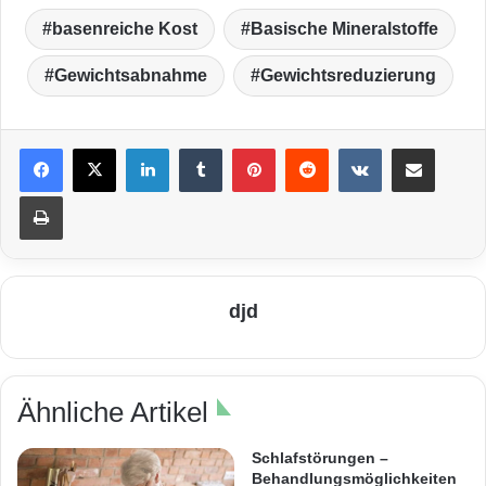
basenreiche Kost
Basische Mineralstoffe
Gewichtsabnahme
Gewichtsreduzierung
LinkedIn
Tumblr
Pinterest
Reddit
VKontakte
Teile per E-Mail
Drucken
djd
Ähnliche Artikel
Schlafstörungen –
Behandlungsmöglichkeiten