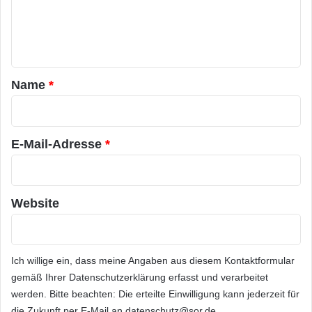
e
n
t
a
Name
*
r
*
E-Mail-Adresse
*
Website
Ich willige ein, dass meine Angaben aus diesem Kontaktformular
gemäß Ihrer
Datenschutzerklärung
erfasst und verarbeitet
werden. Bitte beachten: Die erteilte Einwilligung kann jederzeit für
die Zukunft per E-Mail an datenschutz@sor.de