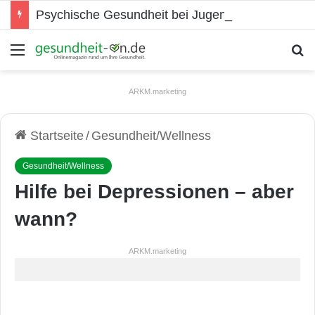
Psychische Gesundheit bei Jugendlichen
Menü
S
ARKM.marketing
Startseite
/
Gesundheit/Wellness
Gesundheit/Wellness
Hilfe bei Depressionen – aber
wann?
ARKM.marketing