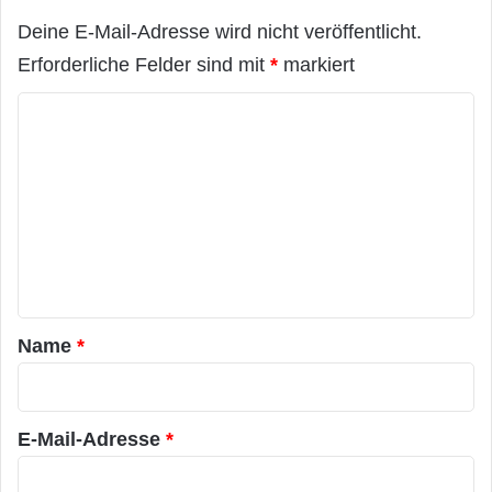
Deine E-Mail-Adresse wird nicht veröffentlicht.
Erforderliche Felder sind mit
*
markiert
K
o
m
m
e
n
t
a
Name
*
r
*
E-Mail-Adresse
*