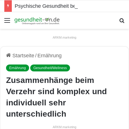
Psychische Gesundheit bei Jugendlichen
Menü
S
ARKM.marketing
Startseite
/
Ernährung
Ernährung
Gesundheit/Wellness
Zusammenhänge beim
Verzehr sind komplex und
individuell sehr
unterschiedlich
ARKM.marketing