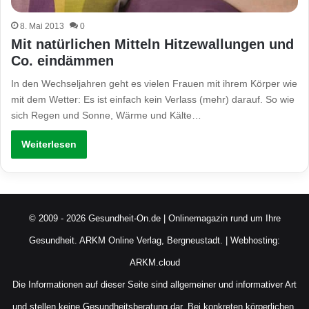
8. Mai 2013
0
Mit natürlichen Mitteln Hitzewallungen und
Co. eindämmen
In den Wechseljahren geht es vielen Frauen mit ihrem Körper wie
mit dem Wetter: Es ist einfach kein Verlass (mehr) darauf. So wie
sich Regen und Sonne, Wärme und Kälte…
Weiterlesen
© 2009 - 2026 Gesundheit-On.de | Onlinemagazin rund um Ihre
Gesundheit.
ARKM Online Verlag, Bergneustadt.
| Webhosting:
ARKM.cloud
Die Informationen auf dieser Seite sind allgemeiner und informativer Art
und stellen keine Gesundheitsberatung dar. Bei konkreten körperlichen,