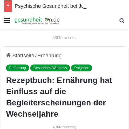
Psychische Gesundheit bei Jugendlichen
Menü
S
ARKM.marketing
Startseite
/
Ernährung
Ernährung
Gesundheit/Wellness
Ratgeber
Rezeptbuch: Ernährung hat
Einfluss auf die
Begleiterscheinungen der
Wechseljahre
ARKM.marketing