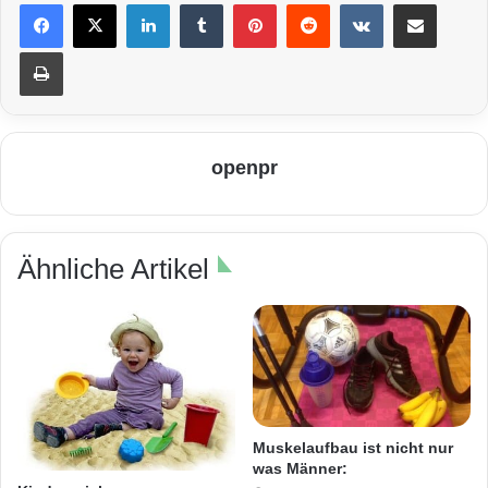
LinkedIn
Tumblr
Pinterest
Reddit
VKontakte
Teile per E-Mail
Drucken
openpr
Ähnliche Artikel
Muskelaufbau ist nicht nur
was Männer: