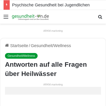
Psychische Gesundheit bei Jugendlichen
Menü
S
ARKM.marketing
Startseite
/
Gesundheit/Wellness
Gesundheit/Wellness
Antworten auf alle Fragen
über Heilwässer
ARKM.marketing