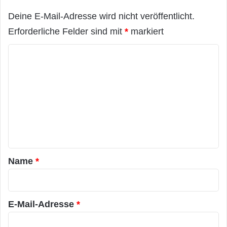
Deine E-Mail-Adresse wird nicht veröffentlicht.
Erforderliche Felder sind mit
*
markiert
K
o
m
m
e
n
t
a
Name
*
r
*
E-Mail-Adresse
*