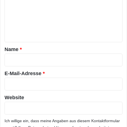
m
m
e
n
t
a
Name
*
r
*
E-Mail-Adresse
*
Website
Ich willige ein, dass meine Angaben aus diesem Kontaktformular