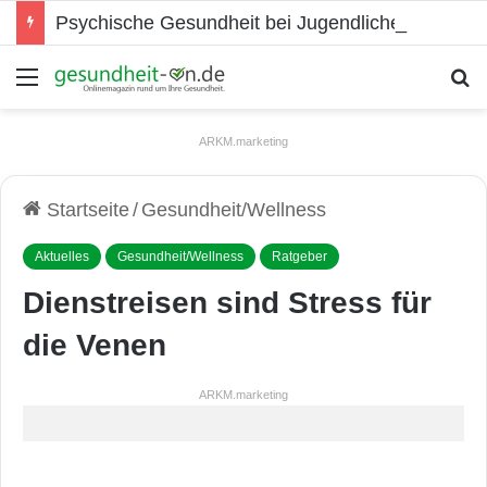
Psychische Gesundheit bei Jugendlichen
Menü
S
ARKM.marketing
Startseite
/
Gesundheit/Wellness
Aktuelles
Gesundheit/Wellness
Ratgeber
Dienstreisen sind Stress für
die Venen
ARKM.marketing