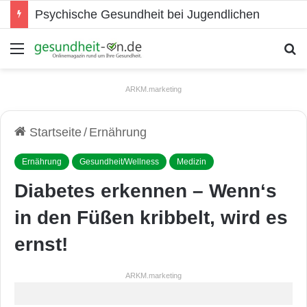
Psychische Gesundheit bei Jugendlichen
Menü
S
ARKM.marketing
Startseite
/
Ernährung
Ernährung
Gesundheit/Wellness
Medizin
Diabetes erkennen – Wenn‘s
in den Füßen kribbelt, wird es
ernst!
ARKM.marketing