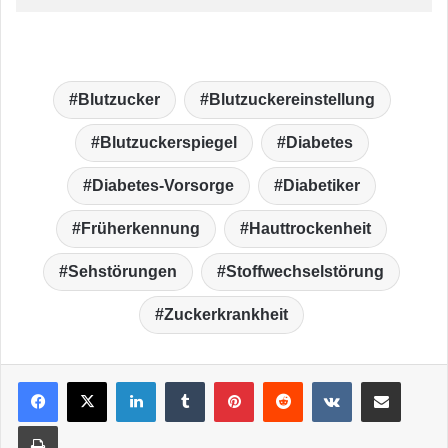
Blutzucker
Blutzuckereinstellung
Blutzuckerspiegel
Diabetes
Diabetes-Vorsorge
Diabetiker
Früherkennung
Hauttrockenheit
Sehstörungen
Stoffwechselstörung
Zuckerkrankheit
LinkedIn
Tumblr
Pinterest
Reddit
VKontakte
Teile per E-Mail
Drucken