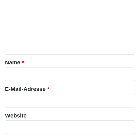
o
m
m
e
n
t
a
Name
*
r
*
E-Mail-Adresse
*
Website