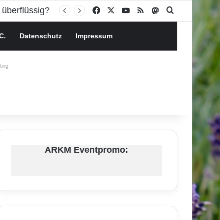
Facebook
X
YouTube
RSS
Mastodon
Suchen nach
C.
Datenschutz
Impressum
ing
ARKM Eventpromo: