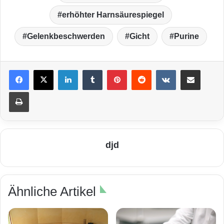
erhöhter Harnsäurespiegel
Gelenkbeschwerden
Gicht
Purine
LinkedIn
Tumblr
Pinterest
Reddit
VKontakte
Teile per E-Mail
Drucken
djd
Ähnliche Artikel