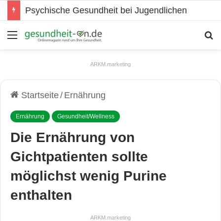
Psychische Gesundheit bei Jugendlichen
Menü
S
ARKM.marketing
Startseite
/
Ernährung
Ernährung
Gesundheit/Wellness
Die Ernährung von
Gichtpatienten sollte
möglichst wenig Purine
enthalten
ARKM.marketing