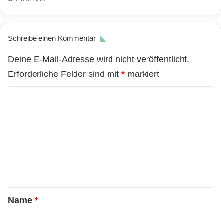
Schreibe einen Kommentar
Deine E-Mail-Adresse wird nicht veröffentlicht.
Erforderliche Felder sind mit
*
markiert
K
o
m
m
e
n
t
a
Name
*
r