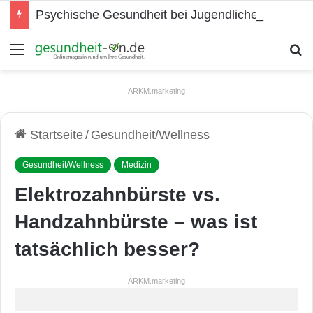
Psychische Gesundheit bei Jugendlichen
Menü
S
ARKM.marketing
Startseite
/
Gesundheit/Wellness
Gesundheit/Wellness
Medizin
Elektrozahnbürste vs.
Handzahnbürste – was ist
tatsächlich besser?
ARKM.marketing