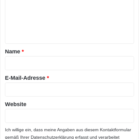
m
m
e
n
t
a
Name
*
r
*
E-Mail-Adresse
*
Website
Ich willige ein, dass meine Angaben aus diesem Kontaktformular
gemäß Ihrer
Datenschutzerklärung
erfasst und verarbeitet