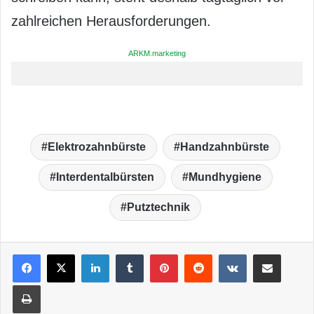
zahlreichen Herausforderungen.
ARKM.marketing
Elektrozahnbürste
Handzahnbürste
Interdentalbürsten
Mundhygiene
Putztechnik
LinkedIn
Tumblr
Pinterest
Reddit
VKontakte
Teile per E-Mail
Drucken