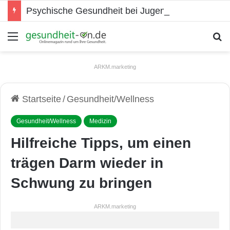
Psychische Gesundheit bei Jugendlichen
Menü
S
ARKM.marketing
Startseite
/
Gesundheit/Wellness
Gesundheit/Wellness
Medizin
Hilfreiche Tipps, um einen
trägen Darm wieder in
Schwung zu bringen
ARKM.marketing