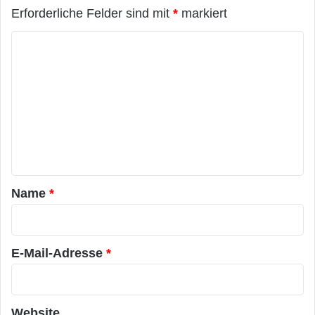
Erforderliche Felder sind mit
*
markiert
K
o
m
m
e
n
t
a
Name
*
r
*
E-Mail-Adresse
*
Website