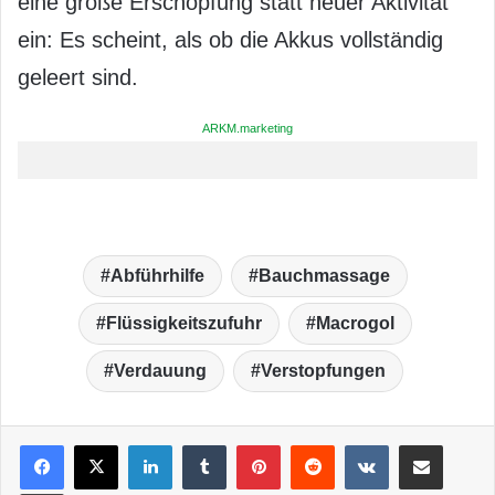
eine große Erschöpfung statt neuer Aktivität
ein: Es scheint, als ob die Akkus vollständig
geleert sind.
ARKM.marketing
Abführhilfe
Bauchmassage
Flüssigkeitszufuhr
Macrogol
Verdauung
Verstopfungen
LinkedIn
Tumblr
Pinterest
Reddit
VKontakte
Teile per E-Mail
Drucken