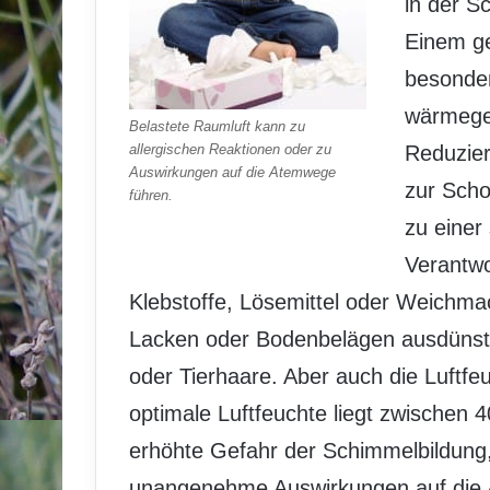
in der S
Einem g
besonder
wärmege
Belastete Raumluft kann zu
allergischen Reaktionen oder zu
Reduzier
Auswirkungen auf die Atemwege
zur Scho
führen.
zu einer
Verantwo
Klebstoffe, Lösemittel oder Weichma
Lacken oder Bodenbelägen ausdünst
oder Tierhaare. Aber auch die Luftfe
optimale Luftfeuchte liegt zwischen 
erhöhte Gefahr der Schimmelbildung,
unangenehme Auswirkungen auf die