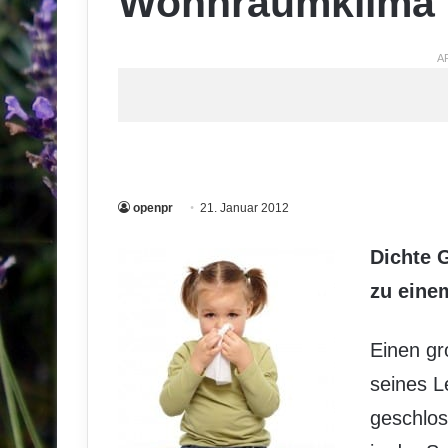
Wohnraumklima
A
openpr
21. Januar 2012
Dichte 
zu eine
Einen gr
seines L
geschlo