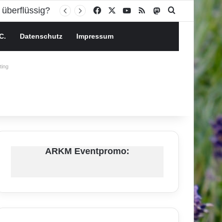
Facebook
X
YouTube
RSS
Mastodon
Suchen nach
C.
Datenschutz
Impressum
ing
ARKM Eventpromo: