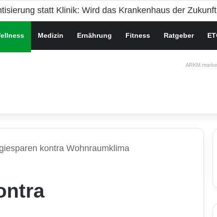
che Gesundheit bei Jugendlichen
ellness
Medizin
Ernährung
Fitness
Ratgeber
ET
ARKM.market
giesparen kontra Wohnraumklima
ontra