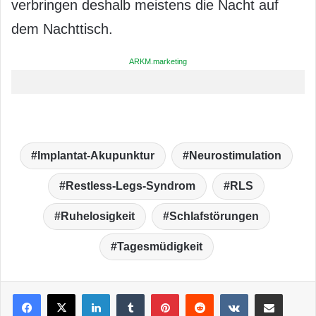
verbringen deshalb meistens die Nacht auf
dem Nachttisch.
ARKM.marketing
Implantat-Akupunktur
Neurostimulation
Restless-Legs-Syndrom
RLS
Ruhelosigkeit
Schlafstörungen
Tagesmüdigkeit
LinkedIn
Tumblr
Pinterest
Reddit
VKontakte
Teile per E-Mail