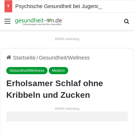
Psychische Gesundheit bei Jugendlichen
Menü
S
ARKM.marketing
Startseite
/
Gesundheit/Wellness
Gesundheit/Wellness
Medizin
Erholsamer Schlaf ohne
Kribbeln und Zucken
ARKM.marketing