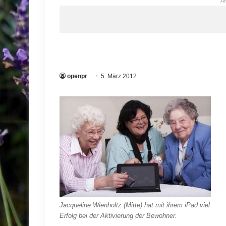
A
openpr
5. März 2012
Jacqueline Wienholtz (Mitte) hat mit ihrem iPad viel
Erfolg bei der Aktivierung der Bewohner.