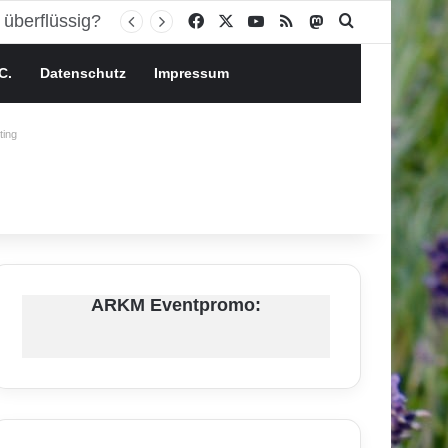
Facebook
X
YouTube
RSS
Mastodon
Suchen nach
C.
Datenschutz
Impressum
ing
ARKM Eventpromo: