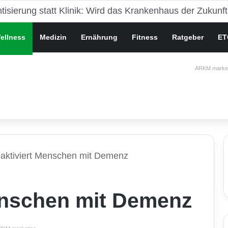
che Gesundheit bei Jugendlichen
ellness
Medizin
Ernährung
Fitness
Ratgeber
ET
ARKM.market
 aktiviert Menschen mit Demenz
Menschen mit Demenz