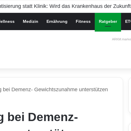
che Gesundheit bei Jugendlichen
ellness
Medizin
Ernährung
Fitness
Ratgeber
ET
ARKM.market
 bei Demenz- Gewichtszunahme unterstützen
g bei Demenz-