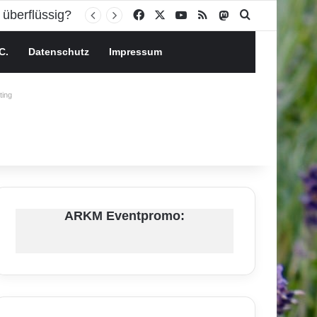
Facebook
X
YouTube
RSS
Mastodon
Suchen nach
C.
Datenschutz
Impressum
ing
ARKM Eventpromo: