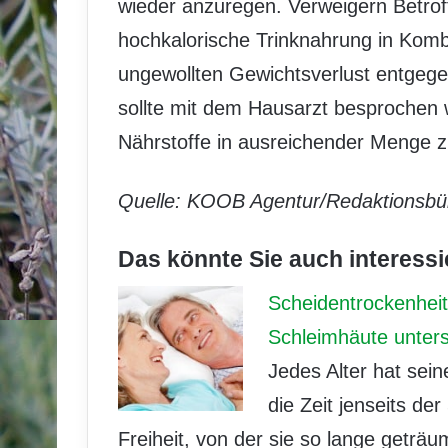
wieder anzuregen. Verweigern Betro
hochkalorische Trinknahrung in Komb
ungewollten Gewichtsverlust entgeg
sollte mit dem Hausarzt besprochen w
Nährstoffe in ausreichender Menge z
Quelle: KOOB Agentur/Redaktionsbür
Das könnte Sie auch interessi
Scheidentrockenheit
Schleimhäute unter
Jedes Alter hat sein
die Zeit jenseits de
Freiheit, von der sie so lange geträ