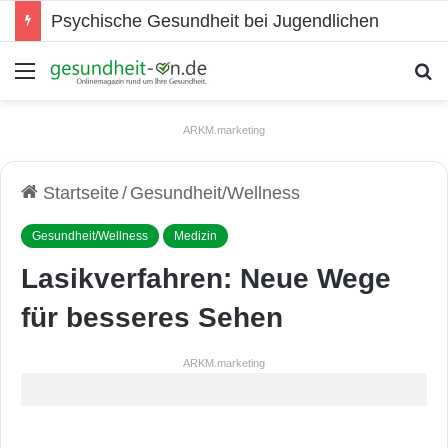
Psychische Gesundheit bei Jugendlichen
Menü
S
ARKM.marketing
Startseite
/
Gesundheit/Wellness
Gesundheit/Wellness
Medizin
Lasikverfahren: Neue Wege
für besseres Sehen
ARKM.marketing