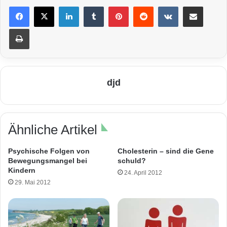
LinkedIn
Tumblr
Pinterest
Reddit
VKontakte
Teile per E-Mail
Drucken
djd
Ähnliche Artikel
Psychische Folgen von
Cholesterin – sind die Gene
Bewegungsmangel bei
schuld?
Kindern
24. April 2012
29. Mai 2012