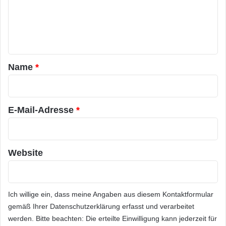
m
e
n
t
a
Name
*
r
*
E-Mail-Adresse
*
Website
Ich willige ein, dass meine Angaben aus diesem Kontaktformular
gemäß Ihrer
Datenschutzerklärung
erfasst und verarbeitet
werden. Bitte beachten: Die erteilte Einwilligung kann jederzeit für