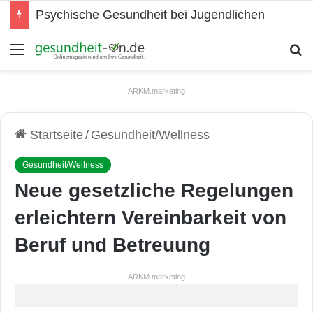
Psychische Gesundheit bei Jugendlichen
Menü
S
ARKM.marketing
Startseite
/
Gesundheit/Wellness
Gesundheit/Wellness
Neue gesetzliche Regelungen
erleichtern Vereinbarkeit von
Beruf und Betreuung
ARKM.marketing