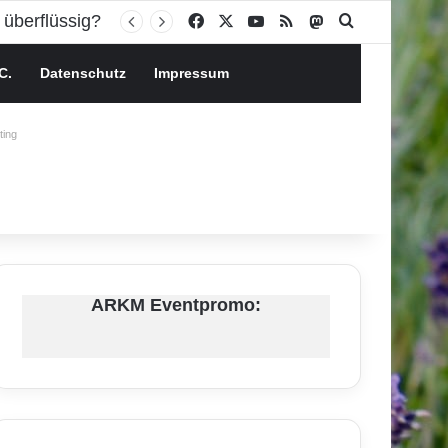
Facebook
X
YouTube
RSS
Mastodon
Suchen nach
C.
Datenschutz
Impressum
ing
ARKM Eventpromo: