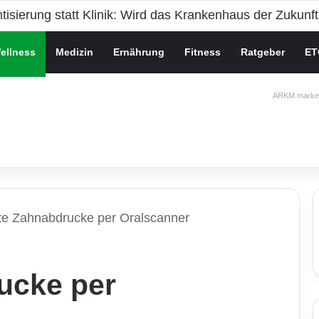
che Gesundheit bei Jugendlichen
ellness
Medizin
Ernährung
Fitness
Ratgeber
ET
ARKM.market
te Zahnabdrucke per Oralscanner
ucke per