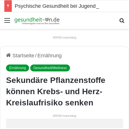
Psychische Gesundheit bei Jugendlichen
Menü
S
ARKM.marketing
Startseite
/
Ernährung
Ernährung
Gesundheit/Wellness
Sekundäre Pflanzenstoffe
können Krebs- und Herz-
Kreislaufrisiko senken
ARKM.marketing