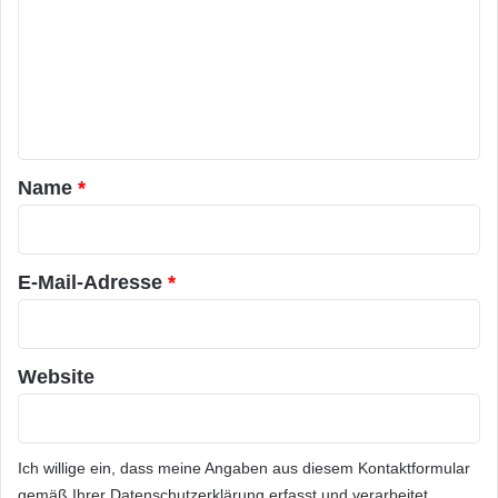
m
m
e
n
t
a
Name
*
r
*
E-Mail-Adresse
*
Website
Ich willige ein, dass meine Angaben aus diesem Kontaktformular
gemäß Ihrer
Datenschutzerklärung
erfasst und verarbeitet