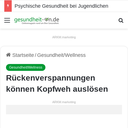
Psychische Gesundheit bei Jugendlichen
Menü
S
ARKM.marketing
Startseite
/
Gesundheit/Wellness
Gesundheit/Wellness
Rückenverspannungen
können Kopfweh auslösen
ARKM.marketing