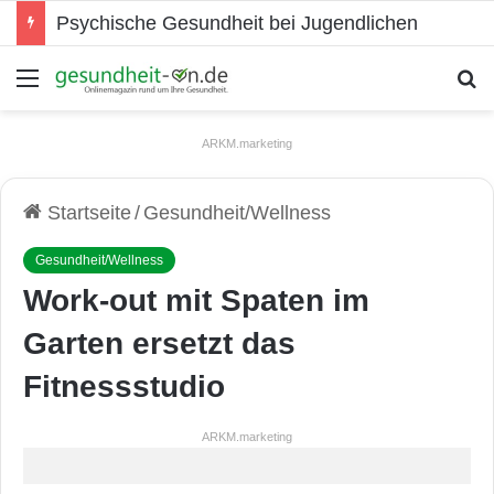
Psychische Gesundheit bei Jugendlichen
Menü
S
ARKM.marketing
Startseite
/
Gesundheit/Wellness
Gesundheit/Wellness
Work-out mit Spaten im
Garten ersetzt das
Fitnessstudio
ARKM.marketing