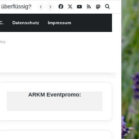
Facebook
X
YouTube
RSS
Mastodon
Suchen nach
C.
Datenschutz
Impressum
ing
ARKM Eventpromo: