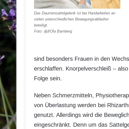
Das Daumensattelgelenk ist bei Handarbeiten an
vielen unterschiedlichen Bewegungsabläufen
beteiligt.
Foto: djd/Ofa Bamberg
sind besonders Frauen in den Wechsel
erschlaffen. Knorpelverschleiß – al
Folge sein.
Neben Schmerzmitteln, Physiothera
von Überlastung werden bei Rhizart
genutzt. Allerdings wird die Bewegli
eingeschränkt. Denn um das Sattelge