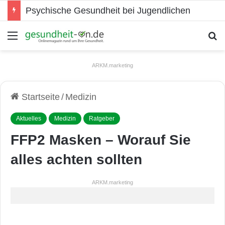
Psychische Gesundheit bei Jugendlichen
Menü
S
ARKM.marketing
Startseite
/
Medizin
Aktuelles
Medizin
Ratgeber
FFP2 Masken – Worauf Sie
alles achten sollten
ARKM.marketing