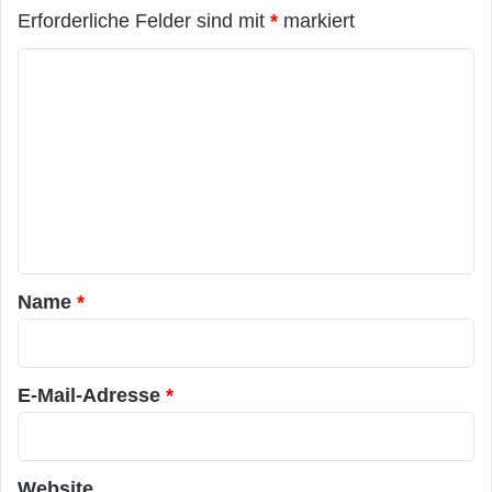
Erforderliche Felder sind mit
*
markiert
K
o
m
m
e
n
t
a
Name
*
r
*
E-Mail-Adresse
*
Website