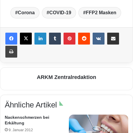
Corona
COVID-19
FFP2 Masken
LinkedIn
Tumblr
Pinterest
Reddit
VKontakte
Teile per E-Mail
Drucken
ARKM Zentralredaktion
Ähnliche Artikel
Nackenschmerzen bei
Erkältung
9. Januar 2012