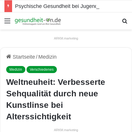
Psychische Gesundheit bei Jugendlichen
Menü
S
ARKM.marketing
Startseite
/
Medizin
Medizin
Verschiedenes
Weltneuheit: Verbesserte
Sehqualität durch neue
Kunstlinse bei
Alterssichtigkeit
ARKM.marketing